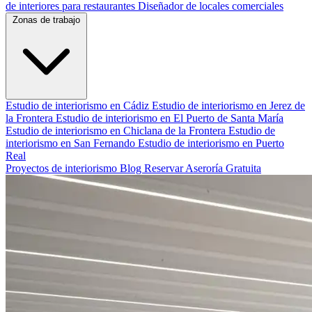
de interiores para restaurantes
Diseñador de locales comerciales
Zonas de trabajo
Estudio de interiorismo en Cádiz
Estudio de interiorismo en Jerez de
la Frontera
Estudio de interiorismo en El Puerto de Santa María
Estudio de interiorismo en Chiclana de la Frontera
Estudio de
interiorismo en San Fernando
Estudio de interiorismo en Puerto
Real
Proyectos de interiorismo
Blog
Reservar Aseroría Gratuita