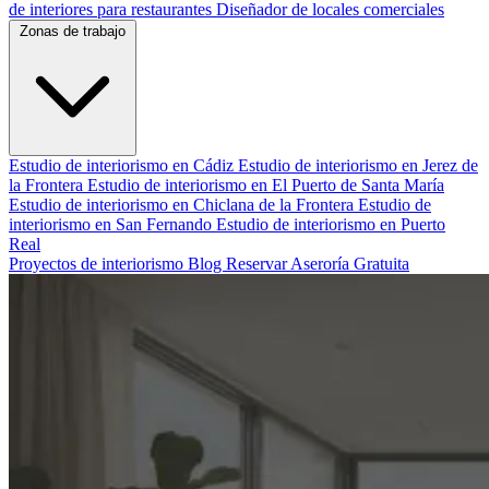
de interiores para restaurantes
Diseñador de locales comerciales
Zonas de trabajo
Estudio de interiorismo en Cádiz
Estudio de interiorismo en Jerez de
la Frontera
Estudio de interiorismo en El Puerto de Santa María
Estudio de interiorismo en Chiclana de la Frontera
Estudio de
interiorismo en San Fernando
Estudio de interiorismo en Puerto
Real
Proyectos de interiorismo
Blog
Reservar Aseroría Gratuita